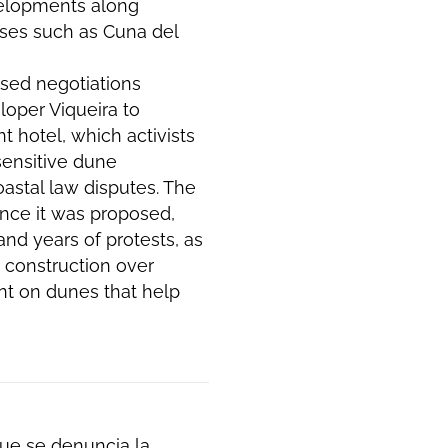
velopments along
cases such as Cuna del
ised negotiations
loper Viqueira to
t hotel, which activists
 sensitive dune
astal law disputes. The
ince it was proposed,
and years of protests, as
t construction over
ent on dunes that help
ue se denuncia la