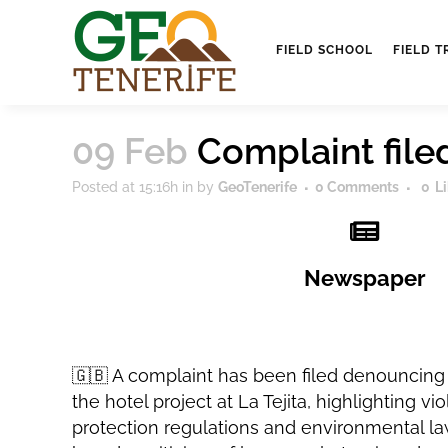
FIELD SCHOOL
FIELD T
09 Feb
Complaint filed 
Posted at 15:16h
in
by
GeoTenerife
0 Comments
0
L
Newspaper
🇬🇧 A complaint has been filed denouncing t
the hotel project at La Tejita, highlighting vio
protection regulations and environmental la