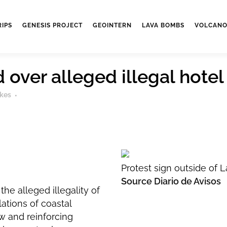
RIPS
GENESIS PROJECT
GEOINTERN
LAVA BOMBS
VOLCANO
over alleged illegal hotel 
ikes
Protest sign outside of La
Source Diario de Avisos
he alleged illegality of
lations of coastal
w and reinforcing