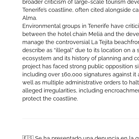
broader criticism of large-scale tourism de
Tenerife’s coastline, often cited alongside 
Alma.
Environmental groups in Tenerife have critic
between the hotel chain Meliá and the deve
manage the controversial La Tejita beachfron
describe as “illegal” due to its location on a
ecosystem and its history of planning and co
project has faced strong public opposition s
including over 160,000 signatures against it 
well as multiple administrative orders to hal
alleged irregularities, including encroachm
protect the coastline.
🇪🇸 Se ha presentado una denuncia en la q