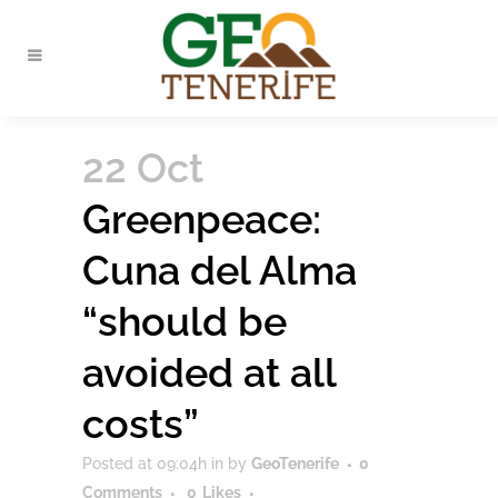
22 Oct
Greenpeace:
Cuna del Alma
“should be
avoided at all
costs”
Posted at 09:04h
in
by
GeoTenerife
0
Comments
0
Likes