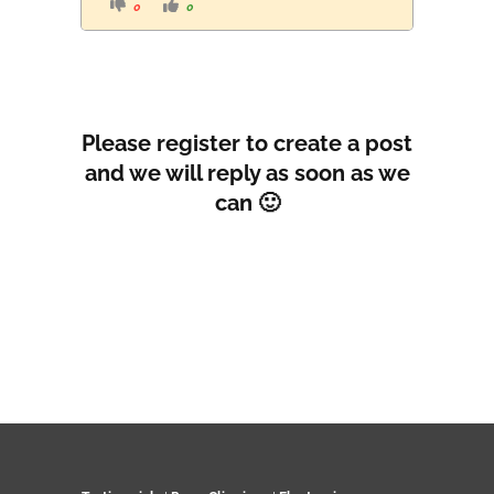
C
C
0
0
l
l
i
i
c
c
k
k
f
f
o
o
r
r
t
t
h
h
u
u
Please register to create a post
m
m
b
b
s
s
and we will reply as soon as we
d
u
o
p
can 🙂
w
.
n
.