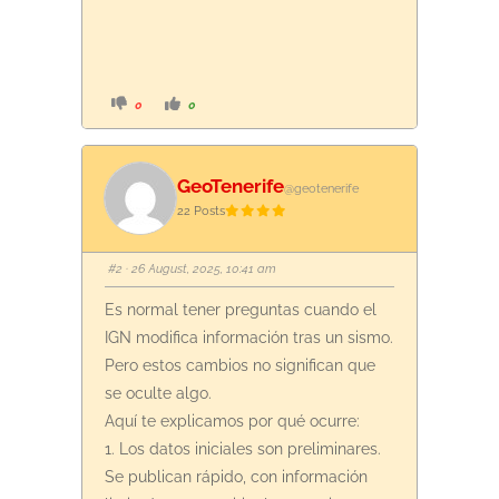
C
C
0
0
l
l
i
i
c
c
k
k
f
f
o
o
GeoTenerife
r
r
@geotenerife
t
t
22 Posts
h
h
u
u
m
m
b
b
s
s
#2
· 26 August, 2025, 10:41 am
d
u
o
p
w
.
Es normal tener preguntas cuando el
n
.
IGN modifica información tras un sismo.
Pero estos cambios no significan que
se oculte algo.
Aquí te explicamos por qué ocurre:
1. Los datos iniciales son preliminares.
Se publican rápido, con información