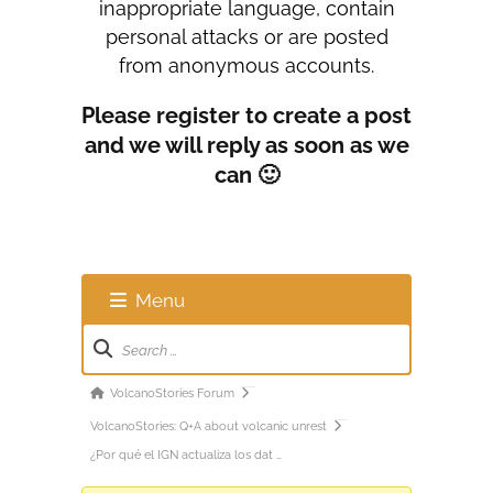
inappropriate language, contain
personal attacks or are posted
from anonymous accounts.
Please register to create a post
and we will reply as soon as we
can 🙂
Menu
Forum
Navigation
Forum
VolcanoStories Forum
breadcrumbs
VolcanoStories: Q+A about volcanic unrest
-
¿Por qué el IGN actualiza los dat …
You