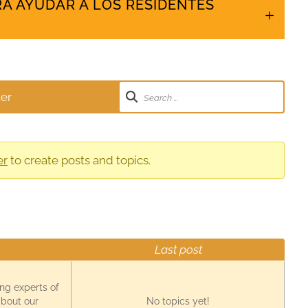
A AYUDAR A LOS RESIDENTES
ter
er
to create posts and topics.
Last post
ing experts of
about our
No topics yet!