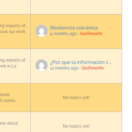
ing experts of
Resiliencia volcánica
bout our work
9 months ago
·
GeoTenerife
ing experts of
¿Por qué la información s …
ork in La
12 months ago
·
GeoTenerife
ebate
No topics yet!
 series.
have about
No topics yet!