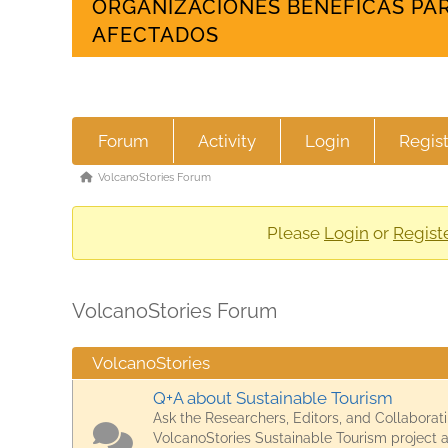
ORGANIZACIONES BENÉFICAS PAR
AFECTADOS
Forum
Forum
Activity
Login
Regis
Navigation
Forum
VolcanoStories Forum
breadcrumbs
-
Please
Login
or
Regist
You
are
VolcanoStories Forum
here:
VolcanoStories
Q+A about Sustainable Tourism
Ask the Researchers, Editors, and Collaborat
VolcanoStories Sustainable Tourism project 