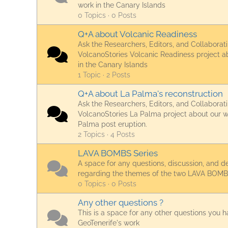
work in the Canary Islands
0 Topics · 0 Posts
Q+A about Volcanic Readiness
Ask the Researchers, Editors, and Collaborat
VolcanoStories Volcanic Readiness project a
in the Canary Islands
1 Topic · 2 Posts
Q+A about La Palma's reconstruction
Ask the Researchers, Editors, and Collaborat
VolcanoStories La Palma project about our w
Palma post eruption.
2 Topics · 4 Posts
LAVA BOMBS Series
A space for any questions, discussion, and d
regarding the themes of the two LAVA BOMBS
0 Topics · 0 Posts
Any other questions ?
This is a space for any other questions you 
GeoTenerife's work