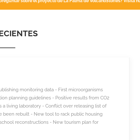
preguntar sobre el proyecto de La Palma de VolcanoStories? Visita nu
ECIENTES
blishing monitoring data - First microorganisms
ction planning guidelines - Positive results from CO2
a living laboratory - Conflict over releasing list of
e been rebuilt - New tool to rack public housing
chool reconstructions - New tourism plan for