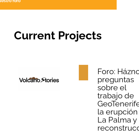
estro foro
Current Projects
Foro: Házn
preguntas
sobre el
trabajo de
GeoTenerif
la erupción
La Palma y 
reconstruc