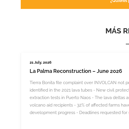
¿Quieres 
MÁS R
21 July, 2026
La Palma Reconstruction – June 2026
Tierra Bonita file complaint over INVOLCAN not pu
identified in the 2021 lava tubes - New civil prote
extraction tests in Puerto Naos - The lava deltas as 
volcano aid recipients - 32% of affected farms hav
development progress - Deadlines requested for s